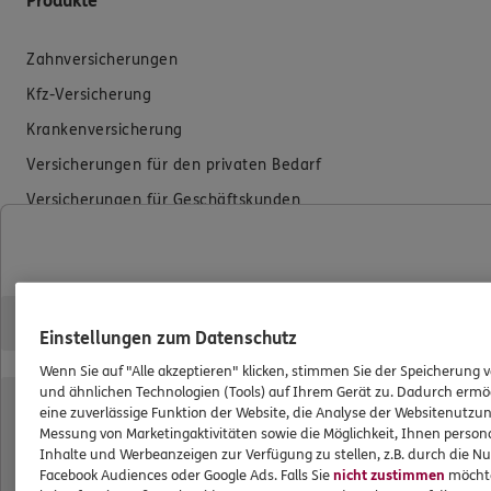
Produkte
Zahnversicherungen
Kfz-Versicherung
Krankenversicherung
Versicherungen für den privaten Bedarf
Versicherungen für Geschäftskunden
Hilfe & Services
E-Mail schreiben
Einstellungen zum Datenschutz
Schaden melden
Wenn Sie auf "Alle akzeptieren" klicken, stimmen Sie der Speicherung 
Erstkontaktinformationen
und ähnlichen Technologien (Tools) auf Ihrem Gerät zu. Dadurch ermö
eine zuverlässige Funktion der Website, die Analyse der Websitenutzun
EU-Offenlegungsvereinbarung
Messung von Marketingaktivitäten sowie die Möglichkeit, Ihnen persona
Inhalte und Werbeanzeigen zur Verfügung zu stellen, z.B. durch die N
Datenverarbeitung
Facebook Audiences oder Google Ads. Falls Sie
nicht zustimmen
möchten