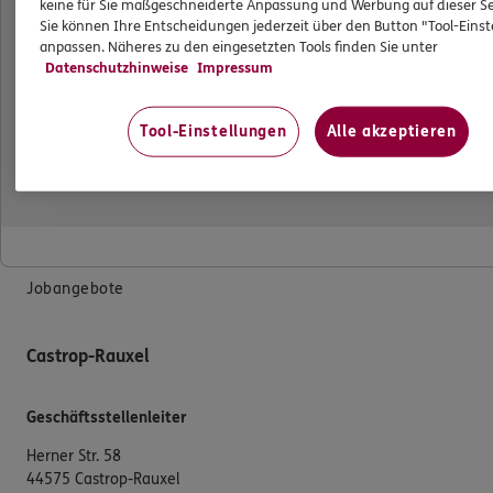
keine für Sie maßgeschneiderte Anpassung und Werbung auf dieser Se
Das könnte Sie auch interessieren
Sie können Ihre Entscheidungen jederzeit über den Button "Tool-Eins
anpassen. Näheres zu den eingesetzten Tools finden Sie unter
Datenschutzhinweise
Impressum
Unsere Agentur
Standorte
Tool-Einstellungen
Alle akzeptieren
Sponsoring
Kooperationspartner
Teampartner
HARLEY-PARTNER
Jobangebote
Castrop-Rauxel
Geschäftsstellenleiter
Herner Str. 58
44575 Castrop-Rauxel