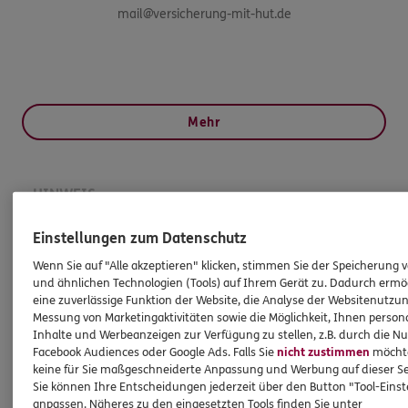
mail@versicherung-mit-hut.de
Mehr
HINWEIS
Wichtiges aus dem Vermittlerrecht
Einstellungen zum Datenschutz
Wenn Sie auf "Alle akzeptieren" klicken, stimmen Sie der Speicherung 
Ich bin verpflichtet, Ihnen Auskünfte zu meiner
und ähnlichen Technologien (Tools) auf Ihrem Gerät zu. Dadurch ermö
Person zu geben. Sowohl Ihr Schutz als Verbraucher
eine zuverlässige Funktion der Website, die Analyse der Websitenutzun
sowie auch gesetzliche Regelungen halten mich
Messung von Marketingaktivitäten sowie die Möglichkeit, Ihnen persona
dazu an. Ich biete Beratung an, für die
Inhalte und Werbeanzeigen zur Verfügung zu stellen, z.B. durch die N
Facebook Audiences oder Google Ads. Falls Sie
nicht zustimmen
möchten
Versicherungsvermittlung erhalte ich Provision,
keine für Sie maßgeschneiderte Anpassung und Werbung auf dieser Se
ferner sonstige Zuwendungen.
Sie können Ihre Entscheidungen jederzeit über den Button "Tool-Eins
anpassen. Näheres zu den eingesetzten Tools finden Sie unter