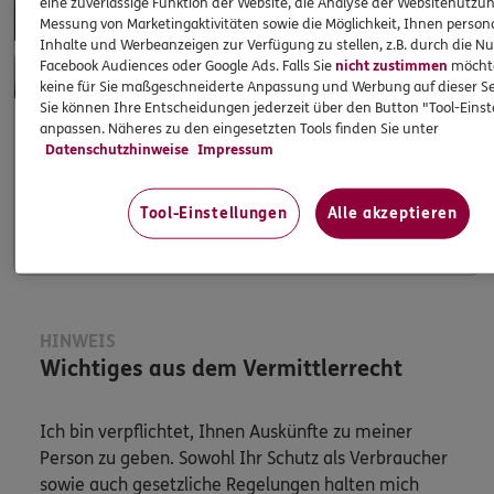
eine zuverlässige Funktion der Website, die Analyse der Websitenutzun
Messung von Marketingaktivitäten sowie die Möglichkeit, Ihnen persona
Inhalte und Werbeanzeigen zur Verfügung zu stellen, z.B. durch die N
Facebook Audiences oder Google Ads. Falls Sie
nicht zustimmen
möchten
keine für Sie maßgeschneiderte Anpassung und Werbung auf dieser Se
Sie können Ihre Entscheidungen jederzeit über den Button "Tool-Eins
anpassen. Näheres zu den eingesetzten Tools finden Sie unter
Datenschutzhinweise
Impressum
Apps & Mobile Services
Tool-Einstellungen
Alle akzeptieren
Mehr
HINWEIS
Wichtiges aus dem Vermittlerrecht
Ich bin verpflichtet, Ihnen Auskünfte zu meiner
Person zu geben. Sowohl Ihr Schutz als Verbraucher
sowie auch gesetzliche Regelungen halten mich