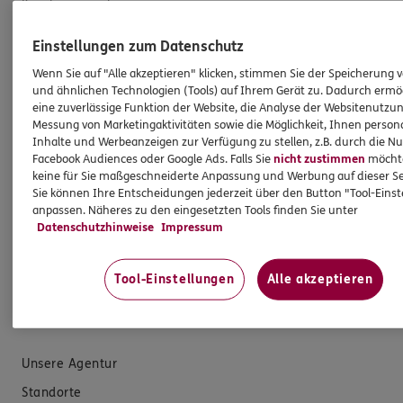
Krankenversicherung
Versicherungen für den privaten Bedarf
Einstellungen zum Datenschutz
Versicherungen für Geschäftskunden
Wenn Sie auf "Alle akzeptieren" klicken, stimmen Sie der Speicherung 
und ähnlichen Technologien (Tools) auf Ihrem Gerät zu. Dadurch ermö
Hilfe & Services
eine zuverlässige Funktion der Website, die Analyse der Websitenutzun
Messung von Marketingaktivitäten sowie die Möglichkeit, Ihnen persona
Inhalte und Werbeanzeigen zur Verfügung zu stellen, z.B. durch die N
E-Mail schreiben
Facebook Audiences oder Google Ads. Falls Sie
nicht zustimmen
möchten
keine für Sie maßgeschneiderte Anpassung und Werbung auf dieser Se
Schaden melden
Sie können Ihre Entscheidungen jederzeit über den Button "Tool-Eins
anpassen. Näheres zu den eingesetzten Tools finden Sie unter
Erstkontaktinformationen
Datenschutzhinweise
Impressum
EU-Offenlegungsvereinbarung
Datenverarbeitung
Tool-Einstellungen
Alle akzeptieren
Das könnte Sie auch interessieren
Unsere Agentur
Standorte