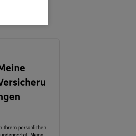
en:
Meine
Versicheru
ngen
n Ihrem persönlichen
undenportal „Meine