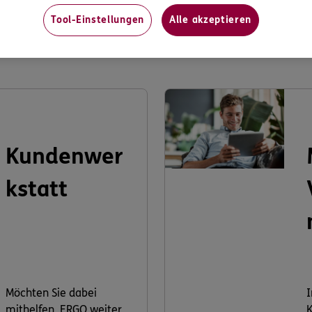
Tool-Einstellungen
Alle akzeptieren
s könnte Sie auch interessier
Kundenwer
kstatt
Möchten Sie dabei
I
mithelfen, ERGO weiter
K