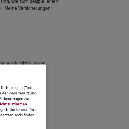
 sind, wie zum Beispiel einen
l "Meine Versicherungen".
ngehende Mitteilungen
g"
 Technologien (Tools)
se der Websitenutzung,
 Werbeanzeigen zur
icht zustimmen
unter!
glich. Sie können Ihre
setzten Tools finden