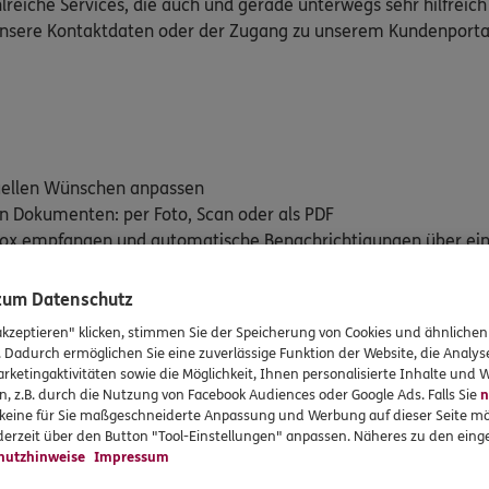
lreiche Services, die auch und gerade unterwegs sehr hilfreich
 unsere Kontaktdaten oder der Zugang zu unserem Kundenporta
duellen Wünschen anpassen
on Dokumenten: per Foto, Scan oder als PDF
stbox empfangen und automatische Benachrichtigungen über ei
en versicherten Leistungen im Blick behalten mit "Mein Vertra
 zum Datenschutz
rte: E-Rezept und Elektronische Patientenakte (ePA)
akzeptieren" klicken, stimmen Sie der Speicherung von Cookies und ähnlichen
. Dadurch ermöglichen Sie eine zuverlässige Funktion der Website, die Analy
rketingaktivitäten sowie die Möglichkeit, Ihnen personalisierte Inhalte und
n, z.B. durch die Nutzung von Facebook Audiences oder Google Ads. Falls Sie
n
dem iTunes App Store (iOS) oder Google Play Store (Android) her
r keine für Sie maßgeschneiderte Anpassung und Werbung auf dieser Seite mö
erzeit über den Button "Tool-Einstellungen" anpassen. Näheres zu den einge
hutzhinweise
Impressum
für iOS downloaden