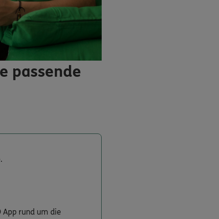
ie passende
.
O App rund um die