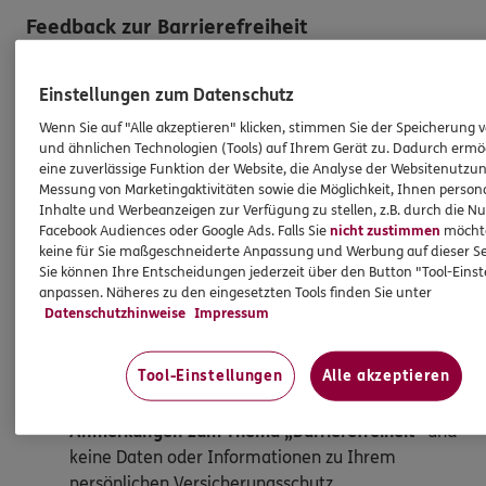
Feedback zur Barrierefreiheit
Sie sind auf eine Barriere gestoßen? Melden Sie sich
Einstellungen zum Datenschutz
gern bei uns, um uns bestehende Barrieren mitzuteilen.
Wir freuen uns über Ihre Rückmeldung.
Wenn Sie auf "Alle akzeptieren" klicken, stimmen Sie der Speicherung 
und ähnlichen Technologien (Tools) auf Ihrem Gerät zu. Dadurch ermö
eine zuverlässige Funktion der Website, die Analyse der Websitenutzun
So melden Sie eine Barriere:
Messung von Marketingaktivitäten sowie die Möglichkeit, Ihnen persona
Inhalte und Werbeanzeigen zur Verfügung zu stellen, z.B. durch die N
Bitte teilen Sie mit,
auf welcher Webseite
Sie auf
Facebook Audiences oder Google Ads. Falls Sie
nicht zustimmen
möchten
eine Barriere gestoßen sind. Kopieren Sie hierzu
keine für Sie maßgeschneiderte Anpassung und Werbung auf dieser Se
Sie können Ihre Entscheidungen jederzeit über den Button "Tool-Eins
den Link aus der Adresszeile Ihres Browsers.
anpassen. Näheres zu den eingesetzten Tools finden Sie unter
Schicken Sie den
Link zusammen mit einem
Datenschutzhinweise
Impressum
Hinweis auf den Text oder Service
, der Ihnen
Schwierigkeiten bereitet hat, an:
Tool-Einstellungen
Alle akzeptieren
barriere.melden@ergo.de
Bitte senden Sie an diese E-Mail-Adresse nur
Anmerkungen zum Thema „Barrierefreiheit“
und
keine Daten oder Informationen zu Ihrem
persönlichen Versicherungsschutz.