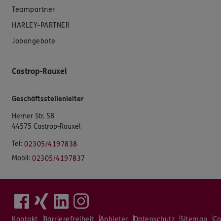
Teampartner
HARLEY-PARTNER
Jobangebote
Castrop-Rauxel
Geschäftsstellenleiter
Herner Str. 58
44575 Castrop-Rauxel
Tel:
02305/4197838
Mobil:
02305/4197837
Kontakt
Barrierefreiheit
Anbieter
Datenschutz
Sitemap
Co