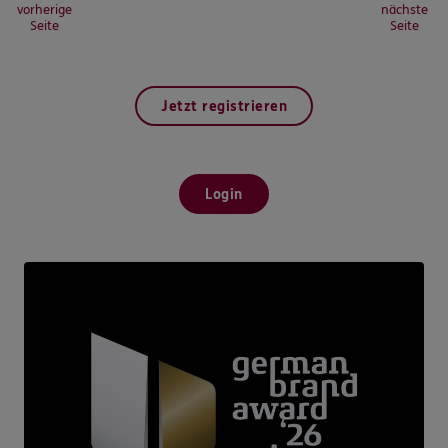
vorherige
nächste
Seite
Seite
Jetzt registrieren
Login