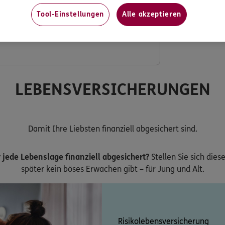
Tool-Einstellungen
Alle akzeptieren
ng mit verdoppeltem Festzuschuss
LEBENSVERSICHERUNGEN
Damit Ihre Liebsten finanziell abgesichert sind.
 jede Lebenslage finanziell abgesichert?
Stellen Sie sich dies
später kein böses Erwachen gibt – für Jung und Alt.
Risikolebensversicherung