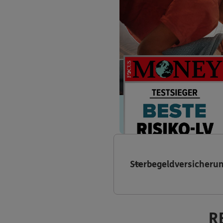
Sterbegeldversicheru
R