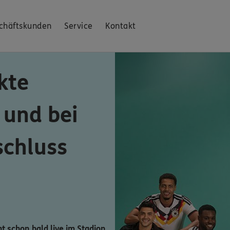
chäftskunden
Service
Kontakt
kte
 und bei
schluss
ht schon bald live im Stadion