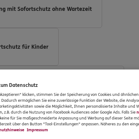
ng mit Sofortschutz ohne Wartezeit
rtschutz für Kinder
ng (DKV Deutsche Krankenversicherung AG)
 zum Datenschutz
akzeptieren" klicken, stimmen Sie der Speicherung von Cookies und ähnlichen
. Dadurch ermöglichen Sie eine zuverlässige Funktion der Website, die Analy
rketingaktivitäten sowie die Möglichkeit, Ihnen personalisierte Inhalte und
n, z.B. durch die Nutzung von Facebook Audiences oder Google Ads. Falls Sie
n
r keine für Sie maßgeschneiderte Anpassung und Werbung auf dieser Seite mö
ng mit Implantaten
erzeit über den Button "Tool-Einstellungen" anpassen. Näheres zu den einge
hutzhinweise
Impressum