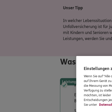
Unser Tipp
In welcher Lebenssituation 
Unfallversicherung ist für 
mit Kindern und Senioren wi
Leistungen, werden Sie und 
Was zahlt ein
Einstellungen
Wenn Sie auf "Alle 
auf Ihrem Gerät zu
Leistungsübersicht
Invaliditätsleistung
die Messung von Ma
Verfügung zu stelle
Ein Unfall kann hoh
möchten, ist leide
Entscheidungen jed
Bornkast in Norderste
Sie unter
Datensc
Sie ist eine der wic