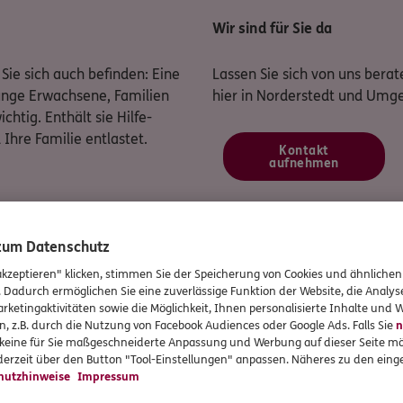
Wir sind für Sie da
Sie sich auch befinden: Eine
Lassen Sie sich von uns berate
junge Erwachsene, Familien
hier in Norderstedt und Umg
chtig. Enthält sie Hilfe-
Ihre Familie entlastet.
Kontakt
aufnehmen
e Unfallversicherung?
 zum Datenschutz
akzeptieren" klicken, stimmen Sie der Speicherung von Cookies und ähnlichen
. Dadurch ermöglichen Sie eine zuverlässige Funktion der Website, die Analy
en für den Fall einer dauerhaften Beeinträchtigung
rketingaktivitäten sowie die Möglichkeit, Ihnen personalisierte Inhalte und
n, z.B. durch die Nutzung von Facebook Audiences oder Google Ads. Falls Sie
n
e Folgekosten nach sich ziehen – etwa für Umbaumaßnahmen. A
r keine für Sie maßgeschneiderte Anpassung und Werbung auf dieser Seite mö
erzeit über den Button "Tool-Einstellungen" anpassen. Näheres zu den einge
dt unterstützen wir Sie dabei mit einer einmaligen Kapitalleist
hutzhinweise
Impressum
htigsten Leistungen aus der Unfallversicherung. Denn dadurch v