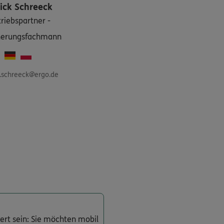
ick
Schreeck
triebspartner -
herungsfachmann
k.schreeck@ergo.de
ert sein: Sie möchten mobil