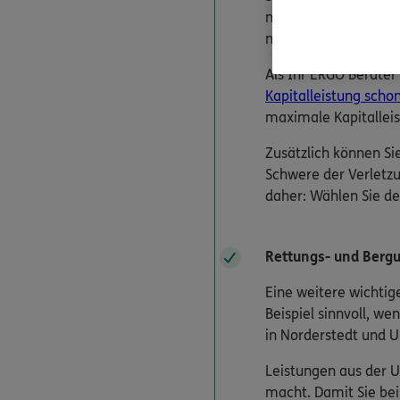
notwendige Kapital, 
neues Auto kaufen 
Als Ihr ERGO Berater
Kapitalleistung scho
maximale Kapitalleis
Zusätzlich können Si
Schwere der Verletzu
daher: Wählen Sie de
Rettungs- und Bergu
Eine weitere wichtig
Beispiel sinnvoll, w
in Norderstedt und 
Leistungen aus der U
macht. Damit Sie bei