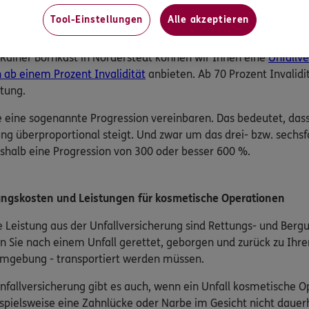
wenn Sie infolge des Unfalls beispielsweise Ihr Haus oder Ih
Tool-Einstellungen
Alle akzeptieren
müssen.
 Rainer Bornkast in Norderstedt können wir Ihnen eine
Unfallve
n ab einem Prozent Invalidität
anbieten. Ab 70 Prozent Invalidi
tung.
e eine sogenannte Progression vereinbaren. Das bedeutet, dass 
ng überproportional steigt. Und zwar um das drei- bzw. sechs
shalb eine Progression von 300 oder besser 600 %.
ngskosten und Leistungen für kosmetische Operationen
e Leistung aus der Unfallversicherung sind Rettungs- und Berg
enn Sie nach einem Unfall gerettet, geborgen und zurück zu Ihr
Umgebung - transportiert werden müssen.
nfallversicherung gibt es auch, wenn ein Unfall kosmetische 
spielsweise eine Zahnlücke oder Narbe im Gesicht nicht dauerh