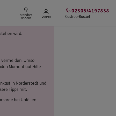
02305/4197838
Standort
Castrop-Rauxel
Log-in
ändern
stehen wird.
er vermeiden. Umso
enden Moment auf Hilfe
rnkast in Norderstedt und
ere Tipps mit.
orsorge bei Unfällen