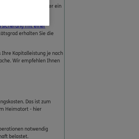
re Wohnung umbauen oder ein
rsicherung mit einer
tätsgrad erhalten Sie die
Ihre Kapitalleistung je nach
fache. Wir empfehlen Ihnen
ungskosten. Das ist zum
em Heimatort - hier
Operationen notwendig
aft belastet.