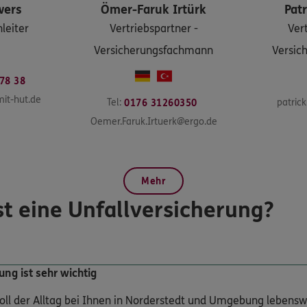
wers
Ömer-Faruk
Irtürk
Patr
leiter
Vertriebspartner -
Ver
Versicherungsfachmann
Versic
 78 38
it-hut.de
Tel:
patric
0176 31260350
Oemer.Faruk.Irtuerk@ergo.de
Mehr
st eine Unfallversicherung?
ung ist sehr wichtig
 soll der Alltag bei Ihnen in Norderstedt und Umgebung lebensw