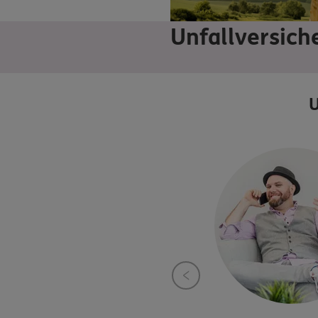
Unfallversich
U