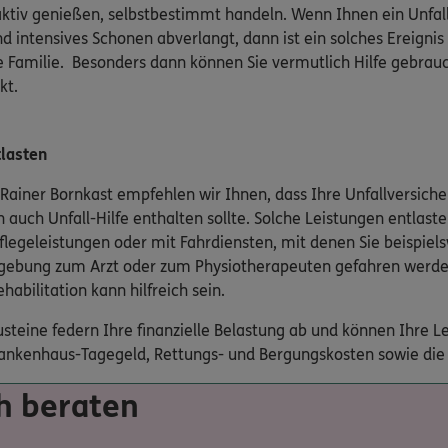
t aktiv genießen, selbstbestimmt handeln. Wenn Ihnen ein Unfal
d intensives Schonen abverlangt, dann ist ein solches Ereignis f
ie Familie. Besonders dann können Sie vermutlich Hilfe gebra
kt.
tlasten
 Rainer Bornkast empfehlen wir Ihnen, dass Ihre Unfallversich
n auch Unfall-Hilfe enthalten sollte. Solche Leistungen entlast
flegeleistungen oder mit Fahrdiensten, mit denen Sie beispiels
ebung zum Arzt oder zum Physiotherapeuten gefahren werden
habilitation kann hilfreich sein.
usteine federn Ihre finanzielle Belastung ab und können Ihre L
rankenhaus-Tagegeld, Rettungs- und Bergungskosten sowie die 
ch beraten