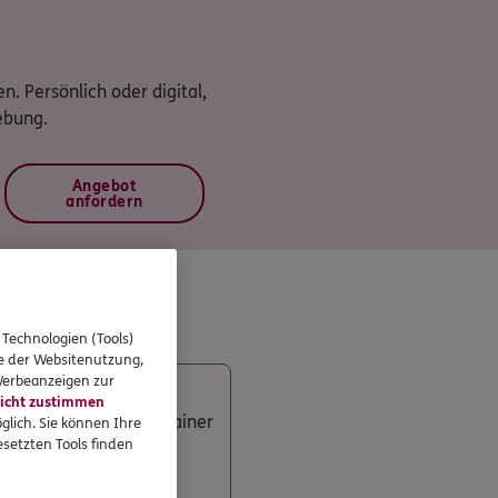
n. Persönlich oder digital,
ebung.
Angebot
anfordern
 Technologien (Tools)
se der Websitenutzung,
 Werbeanzeigen zur
icht zustimmen
ls Ihr ERGO Berater Rainer
glich. Sie können Ihre
setzten Tools finden
ung bei Invalidität.
erfügen Sie über das